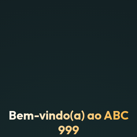
Bem-vindo(a) ao ABC
999