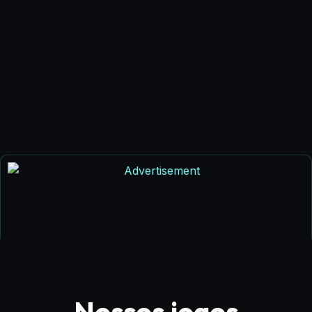
Nossos jogos